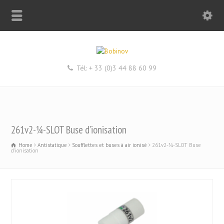
Tél: + 33 (0)3 44 88 60 99
261v2-¼-SLOT Buse d’ionisation
Home
Antistatique
Soufflettes et buses à air ionisé
261v2-¼-SLOT Buse
d'ionisation