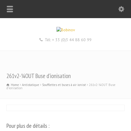
Tél: + 33 (0)3 44 88 60 99
261v2-¼OUT Buse d’ionisation
Home
Antistatique
Soufflettes et buses à air ionisé
261v2-¼OUT Buse
d'ionisation
Pour plus de détails :