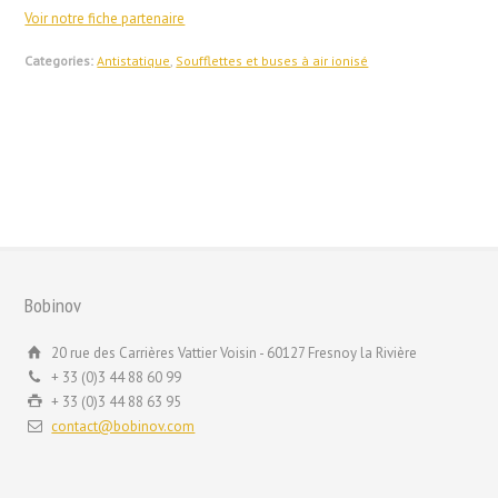
Voir notre fiche partenaire
Categories:
Antistatique
,
Soufflettes et buses à air ionisé
Bobinov
20 rue des Carrières Vattier Voisin - 60127 Fresnoy la Rivière
+ 33 (0)3 44 88 60 99
+ 33 (0)3 44 88 63 95
contact@bobinov.com