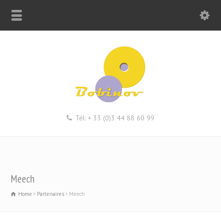
Tél: + 33 (0)3 44 88 60 99
Meech
Home
Partenaires
Meech