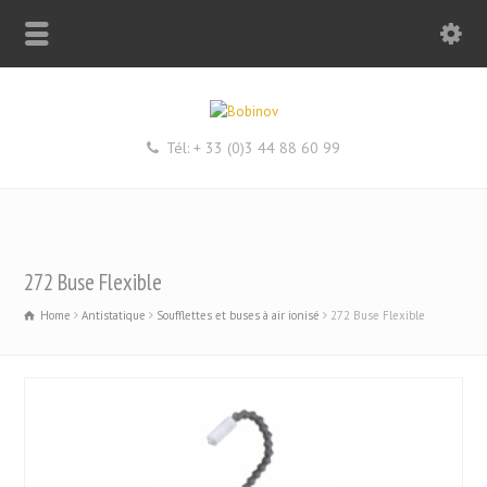
Tél: + 33 (0)3 44 88 60 99
272 Buse Flexible
Home
Antistatique
Soufflettes et buses à air ionisé
272 Buse Flexible