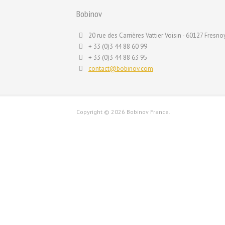
Bobinov
20 rue des Carrières Vattier Voisin - 60127 Fresnoy
+ 33 (0)3 44 88 60 99
+ 33 (0)3 44 88 63 95
contact@bobinov.com
Copyright ©
2026 Bobinov France.