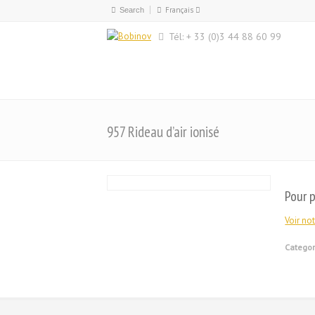
Français
Français
Tél: + 33 (0)3 44 88 60 99
English
957 Rideau d’air ionisé
Pour p
Voir not
Categor