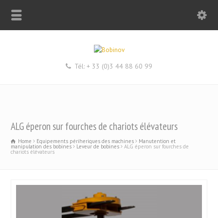
Tél: + 33 (0)3 44 88 60 99
ALG éperon sur fourches de chariots élévateurs
Home
Equipements périheriques des machines
Manutention et
manipulation des bobines
Leveur de bobines
ALG éperon sur fourches de
chariots élévateurs