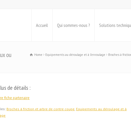
Accueil
Qui sommes-nous ?
Solutions techniq
aux ou
Home
Equipements au déroulage et à l’enroulage
Broches à fricti
lus de détails :
re fiche partenaire
ies:
Broches à friction et arbre de contre coupe
,
Equipements au déroulage et à
lage