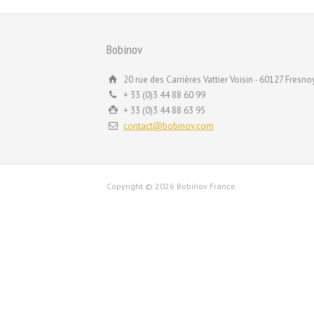
Bobinov
20 rue des Carrières Vattier Voisin - 60127 Fresnoy
+ 33 (0)3 44 88 60 99
+ 33 (0)3 44 88 63 95
contact@bobinov.com
Copyright ©
2026 Bobinov France.