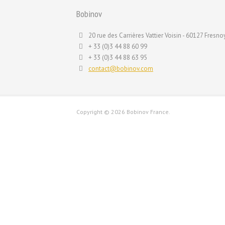
Bobinov
20 rue des Carrières Vattier Voisin - 60127 Fresnoy
+ 33 (0)3 44 88 60 99
+ 33 (0)3 44 88 63 95
contact@bobinov.com
Copyright ©
2026 Bobinov France.