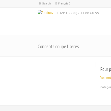
Français
Français
Tél: + 33 (0)3 44 88 60 99
English
Concepts coupe liseres
Pour p
Voir not
Categor