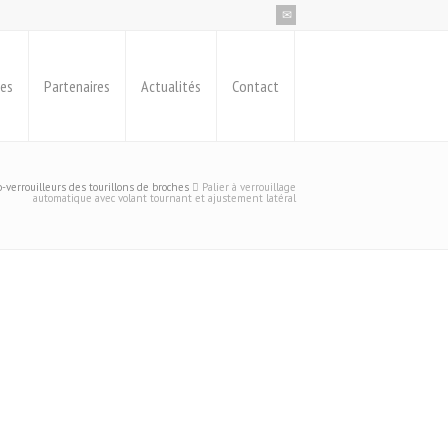
ues
Partenaires
Actualités
Contact
o-verrouilleurs des tourillons de broches
Palier à verrouillage
automatique avec volant tournant et ajustement latéral