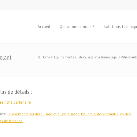
Accueil
Qui sommes-nous ?
Solutions techniq
volant
Home
Equipements au déroulage et à l’enroulage
Paliers aut
lus de détails :
re fiche partenaire
ies:
Equipements au déroulage et à l’enroulage
,
Paliers auto-verrouilleurs des
ons de broches