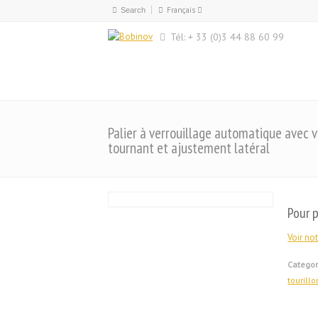
Français
Français
Tél: + 33 (0)3 44 88 60 99
English
Palier à verrouillage automatique avec 
tournant et ajustement latéral
Pour p
Voir not
Categor
tourill