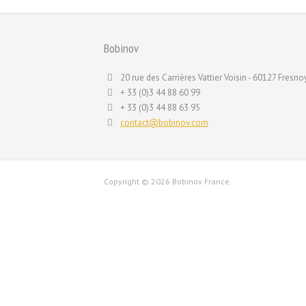
Bobinov
20 rue des Carrières Vattier Voisin - 60127 Fresnoy
+ 33 (0)3 44 88 60 99
+ 33 (0)3 44 88 63 95
contact@bobinov.com
Copyright ©
2026 Bobinov France.