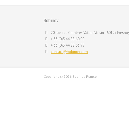
Bobinov
20 rue des Carrières Vattier Voisin - 60127 Fresnoy
+ 33 (0)3 44 88 60 99
+ 33 (0)3 44 88 63 95
contact@bobinov.com
Copyright ©
2026 Bobinov France.