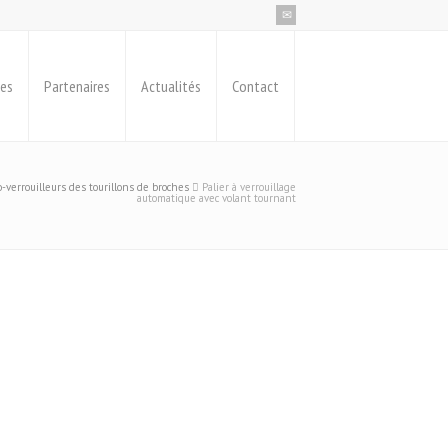
ues
Partenaires
Actualités
Contact
o-verrouilleurs des tourillons de broches
Palier à verrouillage
automatique avec volant tournant