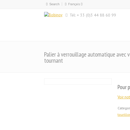
Français
Français
Tél: + 33 (0)3 44 88 60 99
English
Palier à verrouillage automatique avec 
tournant
Pour p
Voir not
Categor
tourill