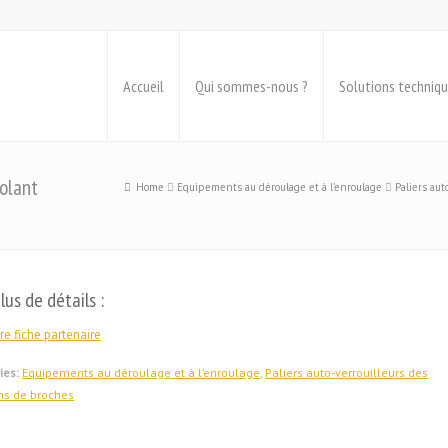
Accueil
Qui sommes-nous ?
Solutions techniq
volant
Home
Equipements au déroulage et à l’enroulage
Paliers aut
lus de détails :
re fiche partenaire
ies:
Equipements au déroulage et à l’enroulage
,
Paliers auto-verrouilleurs des
ons de broches