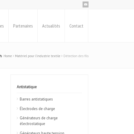
ues
Partenaires
Actualités
Contact
Home
Matériel pour l'industrie textile
Détection des fils
Antistatique
Barres antistatiques
Électrodes de charge
Générateurs de charge
électrostatique
Générateurs haute tension