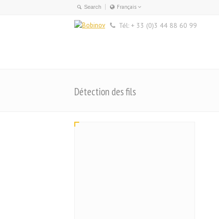
Français
Français
Tél: + 33 (0)3 44 88 60 99
English
Détection des fils
LIFTMASTER FALCON-I CAPTEUR
OPTIQUE de défauts de fil