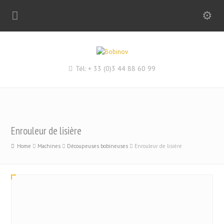
Tél: + 33 (0)3 44 88 60 99
Enrouleur de lisière
Home
Machines
Découpeuses bobineuses
Enrouleur de lisière
AR/RR